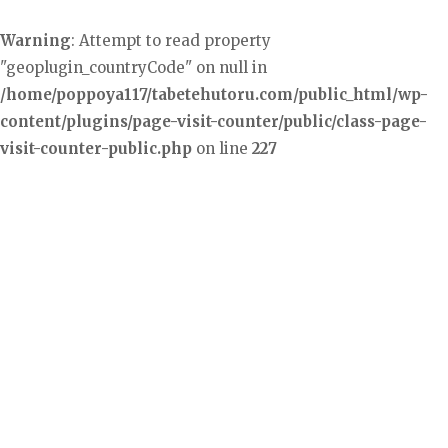
Warning
: Attempt to read property
"geoplugin_countryCode" on null in
/home/poppoya117/tabetehutoru.com/public_html/wp-
content/plugins/page-visit-counter/public/class-page-
visit-counter-public.php
on line
227
コ
ン
テ
ン
ツ
へ
ス
キ
ッ
プ