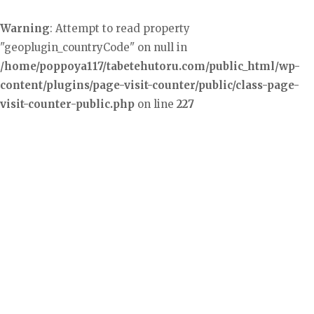
Warning
: Attempt to read property
"geoplugin_countryCode" on null in
/home/poppoya117/tabetehutoru.com/public_html/wp-
content/plugins/page-visit-counter/public/class-page-
visit-counter-public.php
on line
227
コ
ン
テ
ン
ツ
へ
ス
キ
ッ
プ