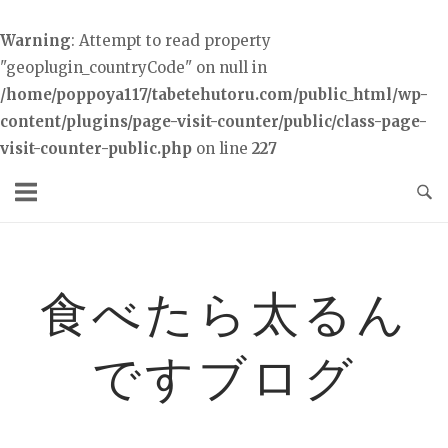
Warning
: Attempt to read property
"geoplugin_countryCode" on null in
/home/poppoya117/tabetehutoru.com/public_html/wp-
content/plugins/page-visit-counter/public/class-page-
visit-counter-public.php
on line
227
コ
ン
テ
ン
ツ
食べたら太るん
へ
ス
ですブログ
キ
ッ
プ