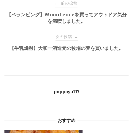
投
前の投稿
←
【ベランピング】MoonLenceを買ってアウトドア気分
稿
を満喫しました。
ナ
次の投稿
→
ビ
【牛乳焼酎】大和一酒造元の牧場の夢を買いました。
ゲ
ー
poppoya117
シ
ョ
おすすめ
ン