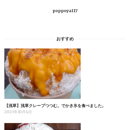
ー
poppoya117
シ
ョ
おすすめ
ン
【浅草】浅草クレープつつむ。でかき氷を食べました。
2023年10月4日