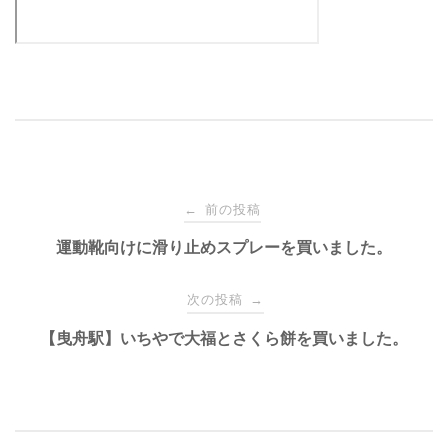
投
前の投稿
←
運動靴向けに滑り止めスプレーを買いました。
稿
次の投稿
→
ナ
【曳舟駅】いちやで大福とさくら餅を買いました。
ビ
ゲ