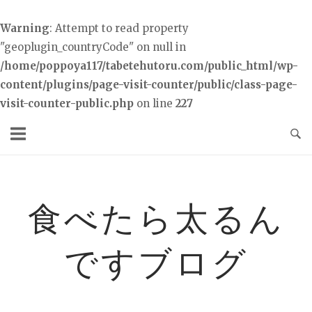
Warning
: Attempt to read property
"geoplugin_countryCode" on null in
/home/poppoya117/tabetehutoru.com/public_html/wp-
content/plugins/page-visit-counter/public/class-page-
visit-counter-public.php
on line
227
コ
ン
テ
ン
ツ
食べたら太るん
へ
ス
ですブログ
キ
ッ
プ