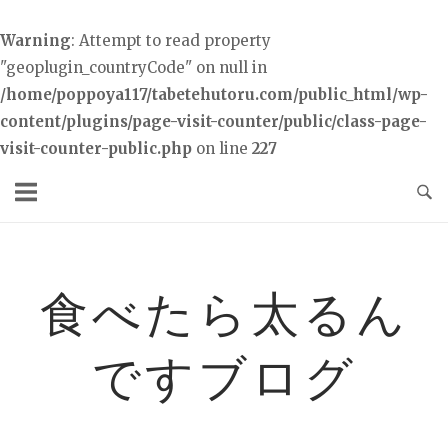
Warning
: Attempt to read property
"geoplugin_countryCode" on null in
/home/poppoya117/tabetehutoru.com/public_html/wp-
content/plugins/page-visit-counter/public/class-page-
visit-counter-public.php
on line
227
コ
ン
テ
ン
ツ
食べたら太るん
へ
ス
ですブログ
キ
ッ
プ