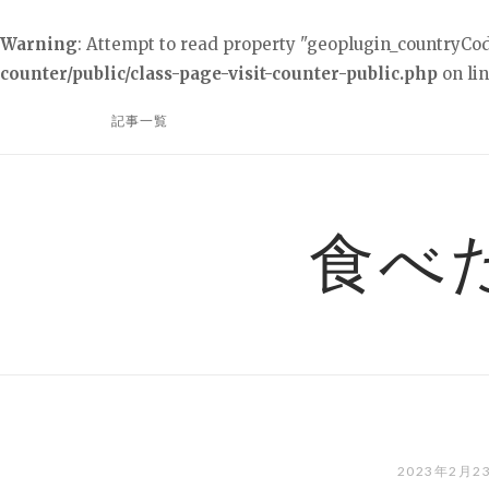
Warning
: Attempt to read property "geoplugin_countryCod
counter/public/class-page-visit-counter-public.php
on li
コ
記事一覧
ン
テ
ン
ツ
食べ
へ
ス
キ
ッ
プ
2023年2月2