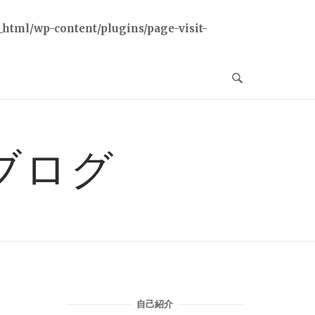
html/wp-content/plugins/page-visit-
ブログ
自己紹介