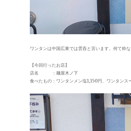
ワンタンは中国広東では雲呑と言います。何て粋な
【今回行ったお店】
店名 ：麺屋木ノ下
食べたもの：ワンタンメン塩1,150円、ワンタンスー