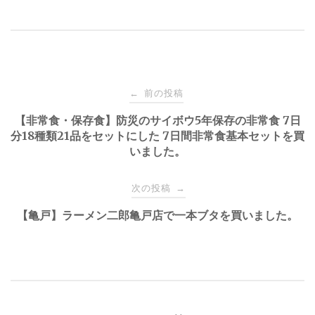
投
前の投稿
←
【非常食・保存食】防災のサイボウ5年保存の非常食 7日
稿
分18種類21品をセットにした 7日間非常食基本セットを買
いました。
ナ
次の投稿
→
ビ
【亀戸】ラーメン二郎亀戸店で一本ブタを買いました。
ゲ
ー
シ