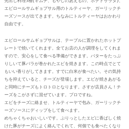
先出し料理3種(キムチ、もやしのあえもの、ポテトサラダ)、
エビロールサムギョプサル用のトルティーヤ、ガーリックチ
ーズソースが出てきます。ちなみにトルティーヤはおかわり
自由です。
エビロールサムギョプサルは、テーブルに置かれたホットプ
レートで焼いてくれます。全てお店の人が調理をしてくれま
すので、安心をして食べる準備ができます。バターをたっぷ
りしいて豚バラが巻かれたエビを焼きます。この時点でとて
もいい香りがしてきます。すでに白米が食べたい。その気持
ちを抑えていると、チーズが登場します。エビが焼きあがる
と同時にチーズもトロトロとなります。さすが店員さん！チ
ーズをこがさずに混ぜています。プロですね。
エビをチーズに絡ませ、トルティーヤで包み、ガーリックチ
ーズソースにディップをして食べます。
めちゃくちゃおいしいです。ぷりっとしたエビに香ばしく焼
けた豚がチーズによく絡んでくれて、何個でも食べたくなり