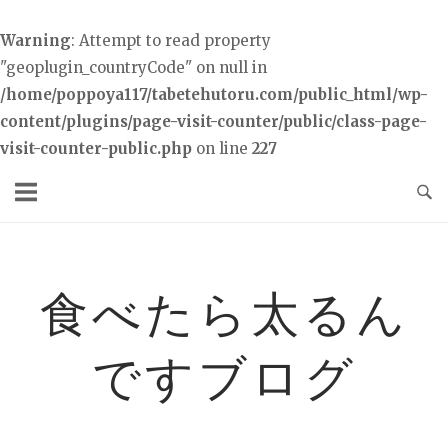
Warning
: Attempt to read property
"geoplugin_countryCode" on null in
/home/poppoya117/tabetehutoru.com/public_html/wp-
content/plugins/page-visit-counter/public/class-page-
visit-counter-public.php
on line
227
コ
ン
テ
ン
ツ
食べたら太るん
へ
ス
ですブログ
キ
ッ
プ