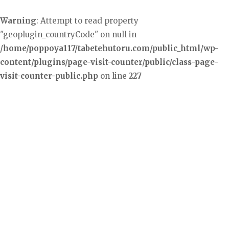
Warning
: Attempt to read property
"geoplugin_countryCode" on null in
/home/poppoya117/tabetehutoru.com/public_html/wp-
content/plugins/page-visit-counter/public/class-page-
visit-counter-public.php
on line
227
コ
ン
テ
ン
ツ
へ
ス
キ
ッ
プ