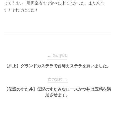
じてうまい！羽田空港まで食べに来てよかった。また来ま
す！それではまた！
投
前の投稿
←
【押上】グランドカステラで台湾カステラを買いました。
稿
次の投稿
→
ナ
【伝説のすた丼】伝説のすたみなロースかつ丼は五感を満
ビ
足させます。
ゲ